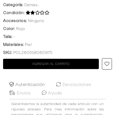
Categoría:
Damas..
Condición:
Accesorios:
Ninguno
Color:
Rojo
Talla:
-
Materiales:
Piel
SKU:
POL260518060875
AGREGAR AL CARRITO
Autenticación
Devoluciones
Envíos
Ayuda
Garantizamos la autenticidad de cada artículo con un
riguroso proceso. Para mas información sobre las
herramientas que utilizamos para la autenticación,