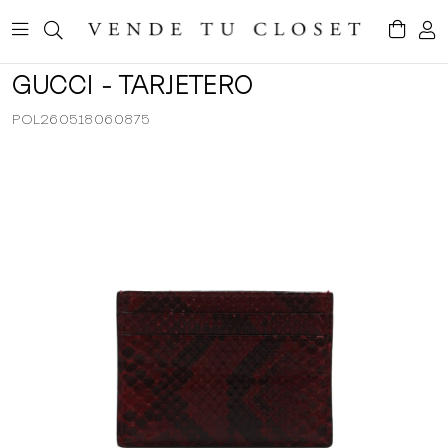
GUCCI - TARJETERO
POL260518060875