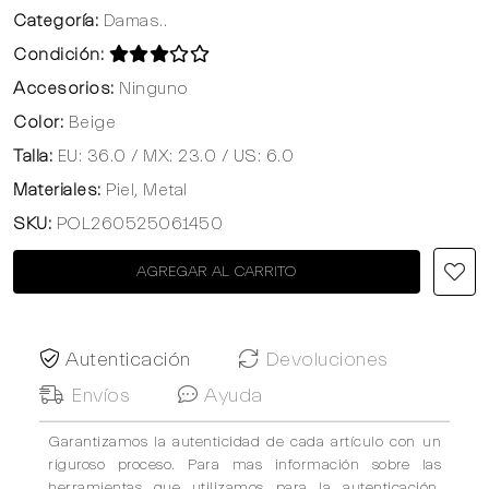
Categoría:
Damas..
Condición:
Accesorios:
Ninguno
Color:
Beige
Talla:
EU: 36.0 / MX: 23.0 / US: 6.0
Materiales:
Piel, Metal
SKU:
POL260525061450
AGREGAR AL CARRITO
Autenticación
Devoluciones
Envíos
Ayuda
Garantizamos la autenticidad de cada artículo con un
riguroso proceso. Para mas información sobre las
herramientas que utilizamos para la autenticación,