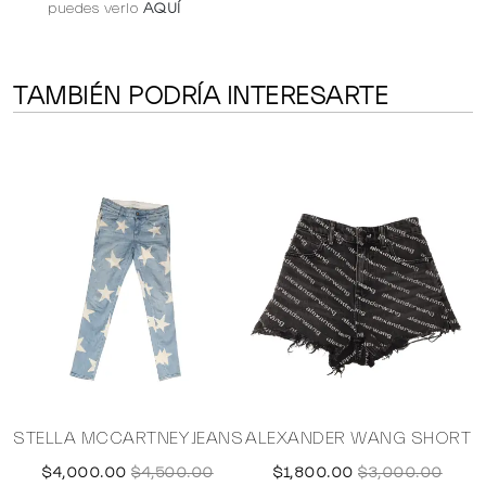
puedes verlo
AQUÍ
TAMBIÉN PODRÍA INTERESARTE
O
STELLA MCCARTNEY JEANS
ALEXANDER WANG SHORT
$4,000.00
$4,500.00
$1,800.00
$3,000.00