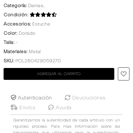
Categoría:
Damas..
Condición:
Accesorios:
Estuche
Color:
Dorado
Talla:
-
Materiales:
Metal
SKU:
POL260429059270
AGREGAR AL CARRITO
Autenticación
Devoluciones
Envíos
Ayuda
Garantizamos la autenticidad de cada artículo con un
riguroso proceso. Para mas información sobre las
herramientas que utilizamos para la autenticación,