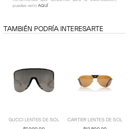
puedes verlo
AQUÍ
TAMBIÉN PODRÍA INTERESARTE
GUCCI LENTES DE SOL
CARTIER LENTES DE SOL
S
$7,000.00
$12,500.00