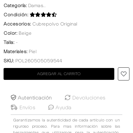
Categoría:
Damas..
Condición:
Accesorios:
Cubrepolvo Original
Color:
Beige
Talla:
-
Materiales:
Piel
SKU:
POL260505059544
AGREGAR AL CARRITO
Autenticación
Devoluciones
Envíos
Ayuda
Garantizamos la autenticidad de cada artículo con un
riguroso proceso. Para mas información sobre las
herramientas que utilizamos para la autenticación,