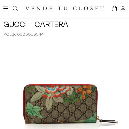
GUCCI - CARTERA
POL260505059544