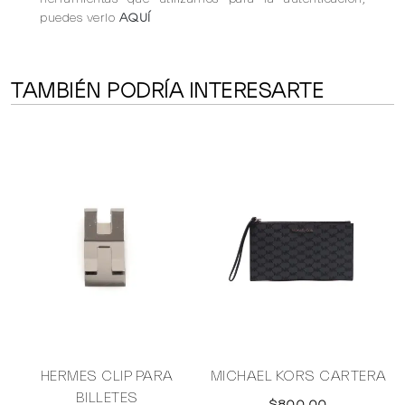
puedes verlo
AQUÍ
TAMBIÉN PODRÍA INTERESARTE
A
HERMES CLIP PARA
MICHAEL KORS CARTERA
BILLETES
$800.00