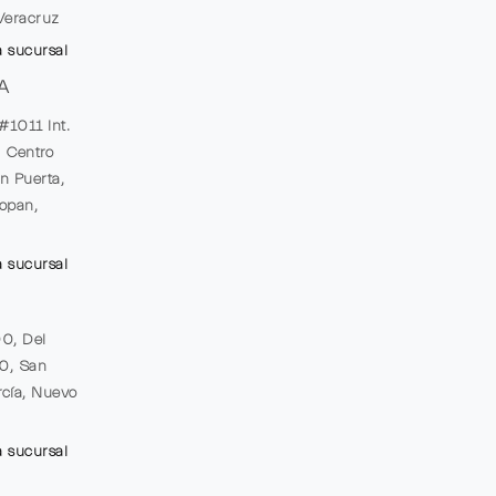
Veracruz
a sucursal
A
#1011 Int.
, Centro
n Puerta,
opan,
a sucursal
00, Del
20, San
cía, Nuevo
a sucursal