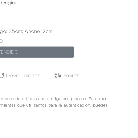
Original
s
rgo: 35cm; Ancho: 2cm.
0
VENDIDO
Devoluciones
Envíos
ad de cada artículo con un riguroso proceso. Para mas
amientas que utilizamos para la autenticación, puedes