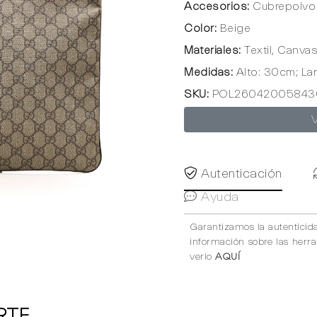
Accesorios:
Cubrepolvo 
Color:
Beige
Materiales:
Textil, Canva
Medidas:
Alto: 30cm; La
SKU:
POL26042005843
Autenticación
Ayuda
Garantizamos la autenticid
información sobre las herr
verlo
AQUÍ
RTE