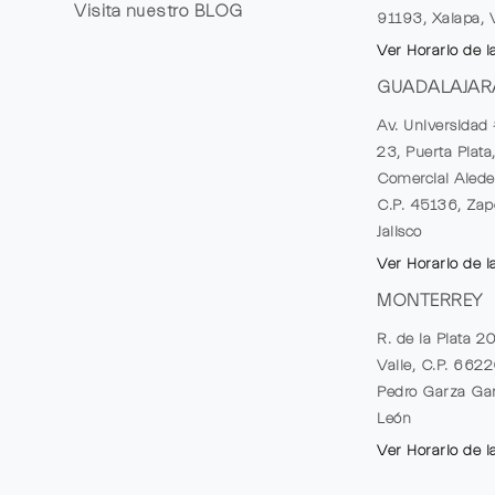
Visita nuestro
BLOG
91193, Xalapa, 
Ver Horario de l
GUADALAJAR
Av. Universidad 
23, Puerta Plata
Comercial Alede
C.P. 45136, Zap
Jalisco
Ver Horario de l
MONTERREY
R. de la Plata 2
Valle, C.P. 662
Pedro Garza Gar
León
Ver Horario de l