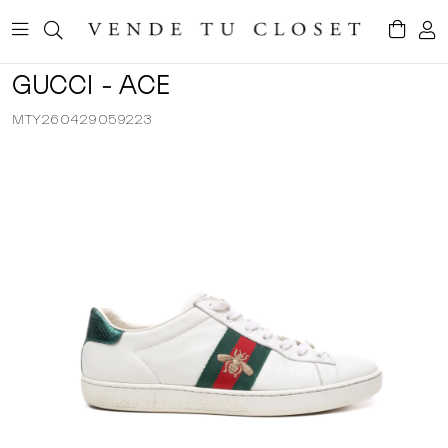
GUCCI - ACE
MTY260429059223