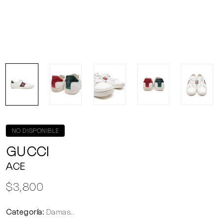
NO DISPONIBLE
GUCCI
ACE
$3,800
Categoría:
Damas..