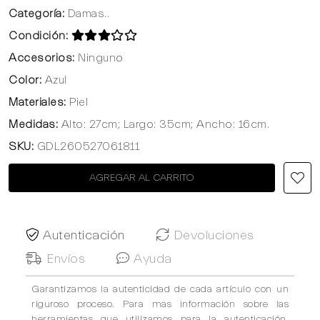
Categoría:
Damas..
Condición:
Accesorios:
Ninguno
Color:
Azul
Materiales:
Piel
Medidas:
Alto: 27cm; Largo: 35cm; Ancho: 16cm.
SKU:
GDL260527061811
AGREGAR AL CARRITO
Autenticación
Devoluciones
Envíos
Ayuda
Garantizamos la autenticidad de cada artículo con un
riguroso proceso. Para mas información sobre las
herramientas que utilizamos para la autenticación,