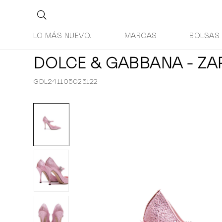
LO MÁS NUEVO.
MARCAS
BOLSAS
DOLCE & GABBANA - ZA
GDL241105025122