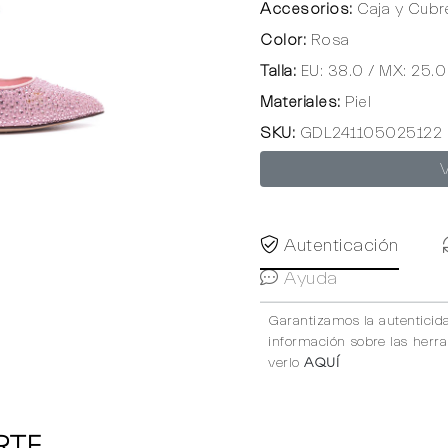
Accesorios:
Caja y Cubr
Color:
Rosa
Talla:
EU: 38.0 / MX: 25.0
Materiales:
Piel
SKU:
GDL241105025122
Autenticación
Ayuda
Garantizamos la autenticid
información sobre las herr
verlo
AQUÍ
RTE