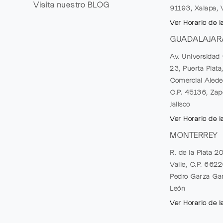
Visita nuestro
BLOG
91193, Xalapa, 
Ver Horario de l
GUADALAJAR
Av. Universidad 
23, Puerta Plata
Comercial Alede
C.P. 45136, Zap
Jalisco
Ver Horario de l
MONTERREY
R. de la Plata 2
Valle, C.P. 662
Pedro Garza Gar
León
Ver Horario de l