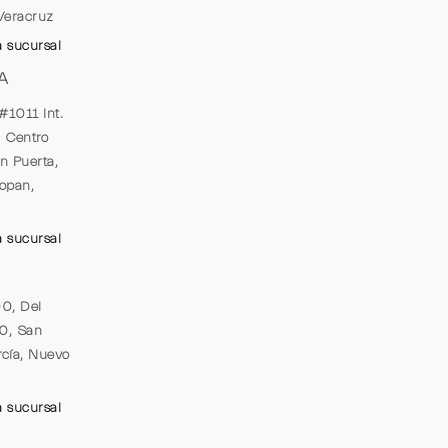
Veracruz
a sucursal
A
#1011 Int.
, Centro
n Puerta,
opan,
a sucursal
00, Del
20, San
cía, Nuevo
a sucursal