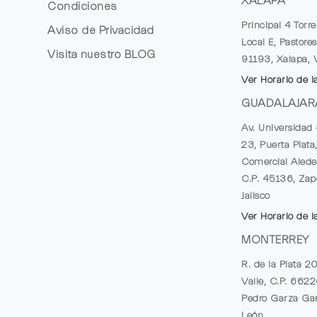
XALAPA
Condiciones
Principal 4 Torr
Aviso de Privacidad
Local E, Pastores
Visita nuestro
BLOG
91193, Xalapa, 
Ver Horario de l
GUADALAJAR
Av. Universidad 
23, Puerta Plata
Comercial Alede
C.P. 45136, Zap
Jalisco
Ver Horario de l
MONTERREY
R. de la Plata 2
Valle, C.P. 662
Pedro Garza Gar
León