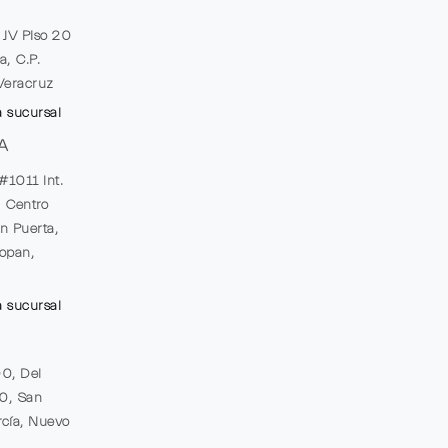
e JV Piso 20
a, C.P.
Veracruz
a sucursal
A
#1011 Int.
, Centro
n Puerta,
opan,
a sucursal
00, Del
20, San
cía, Nuevo