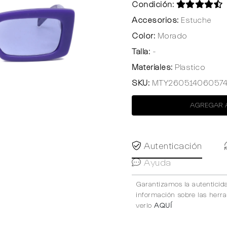
Condición:
Accesorios:
Estuche
Color:
Morado
Talla:
-
Materiales:
Plastico
SKU:
MTY26051406057
AGREGAR 
Autenticación
Ayuda
Garantizamos la autenticid
información sobre las herr
verlo
AQUÍ