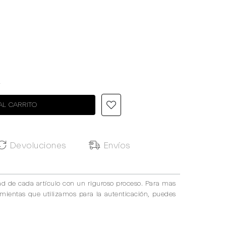
4
AL CARRITO
Devoluciones
Envíos
ad de cada artículo con un riguroso proceso. Para mas
amientas que utilizamos para la autenticación, puedes