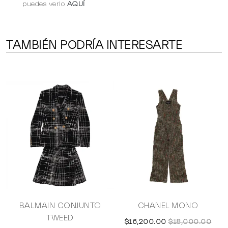
puedes verlo
AQUÍ
TAMBIÉN PODRÍA INTERESARTE
O
BALMAIN CONJUNTO
CHANEL MONO
TWEED
$16,200.00
$18,000.00