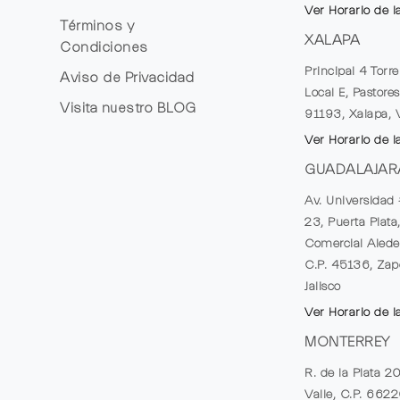
Ver Horario de l
Términos y
XALAPA
Condiciones
Principal 4 Torr
Aviso de Privacidad
Local E, Pastores
Visita nuestro
BLOG
91193, Xalapa, 
Ver Horario de l
GUADALAJAR
Av. Universidad 
23, Puerta Plata
Comercial Alede
C.P. 45136, Zap
Jalisco
Ver Horario de l
MONTERREY
R. de la Plata 2
Valle, C.P. 662