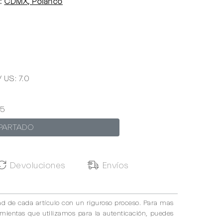
:
CDMX, Polanco
/ US: 7.0
5
PARTADO
Devoluciones
Envíos
ad de cada artículo con un riguroso proceso. Para mas
amientas que utilizamos para la autenticación, puedes