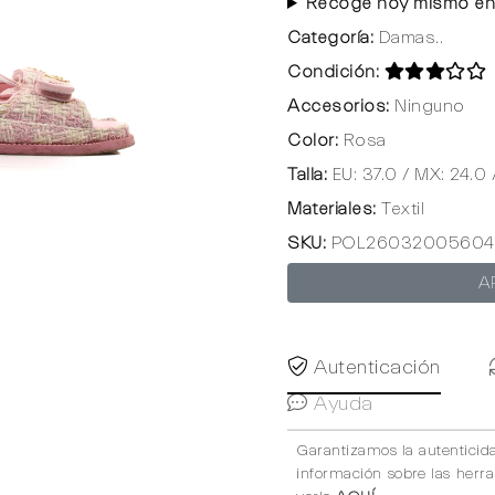
Recoge hoy mismo en
Categoría:
Damas..
Condición:
Accesorios:
Ninguno
Color:
Rosa
Talla:
EU: 37.0 / MX: 24.0 
Materiales:
Textil
SKU:
POL26032005604
A
Autenticación
Ayuda
Garantizamos la autenticid
información sobre las herr