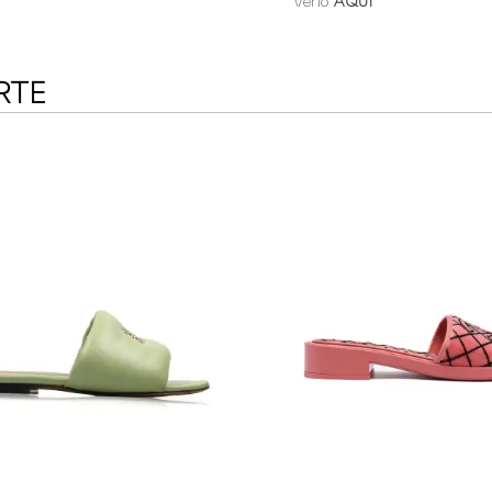
verlo
AQUÍ
RTE