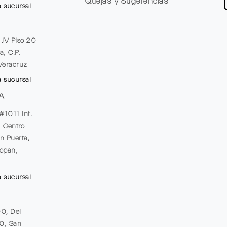
Quejas y Sugerencias
a sucursal
e JV Piso 20
a, C.P.
Veracruz
a sucursal
A
#1011 Int.
, Centro
n Puerta,
opan,
a sucursal
00, Del
20, San