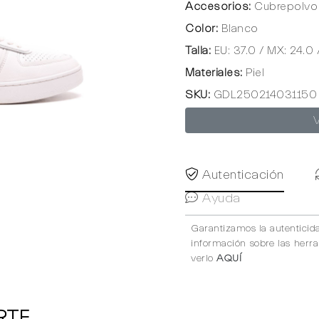
Accesorios:
Cubrepolvo 
Color:
Blanco
Talla:
EU: 37.0 / MX: 24.0 
Materiales:
Piel
SKU:
GDL250214031150
Autenticación
Ayuda
Garantizamos la autenticid
información sobre las herr
verlo
AQUÍ
RTE