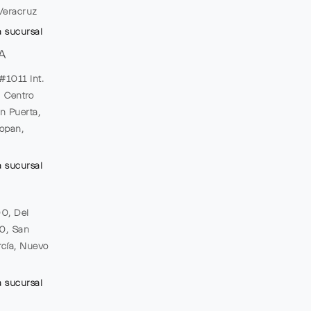
Veracruz
a sucursal
A
#1011 Int.
, Centro
n Puerta,
opan,
a sucursal
00, Del
20, San
cía, Nuevo
a sucursal