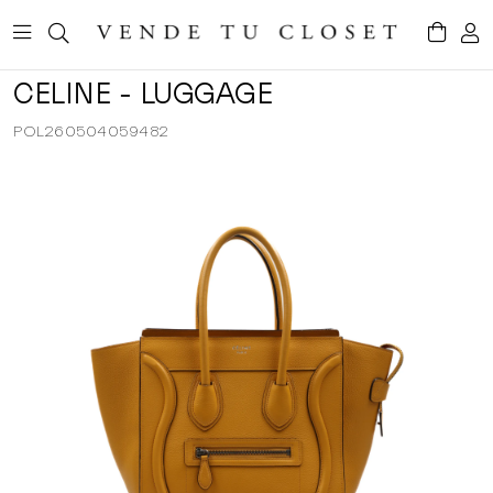
CELINE - LUGGAGE
POL260504059482