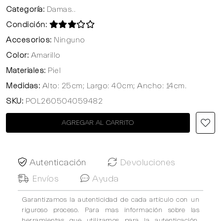
Categoría:
Damas..
Condición:
Accesorios:
Ninguno
Color:
Amarillo
Materiales:
Piel
Medidas:
Alto: 25cm; Largo: 40cm; Ancho: 14cm.
SKU:
POL260504059482
AGREGAR AL CARRITO
Autenticación
Devoluciones
Envíos
Ayuda
Garantizamos la autenticidad de cada artículo con un
riguroso proceso. Para mas información sobre las
herramientas que utilizamos para la autenticación,