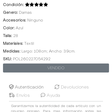
Condición:
Genero:
Damas
Accesorios:
Ninguno
Color:
Azul
Talla:
28
Materiales:
Textil
Medidas:
Largo: 108cm; Ancho: 39cm.
SKU:
POL260227054292
VENDIDO
Autenticación
Devoluciones
Envíos
Ayuda
Garantizamos la autenticidad de cada artículo con un
riguroso proceso. Para mas información sobre las