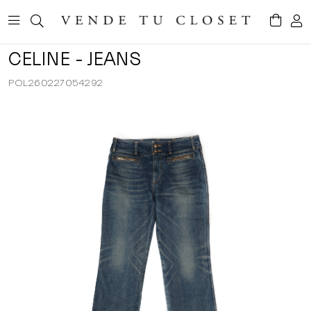
CELINE - JEANS
POL260227054292