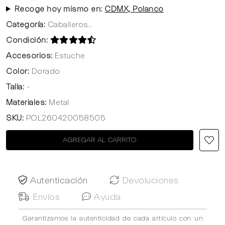
Recoge hoy mismo en:
CDMX, Polanco
Categoría:
Caballeros..
Condición:
Accesorios:
Estuche
Color:
Dorado
Talla:
-
Materiales:
Metal
SKU:
POL260420058505
AGREGAR AL CARRITO
Autenticación
Devoluciones
Envíos
Ayuda
Garantizamos la autenticidad de cada artículo con un