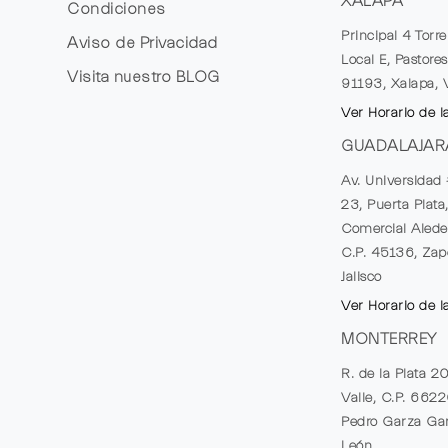
XALAPA
Condiciones
Principal 4 Torr
Aviso de Privacidad
Local E, Pastores
Visita nuestro
BLOG
91193, Xalapa, 
Ver Horario de l
GUADALAJAR
Av. Universidad 
23, Puerta Plata
Comercial Alede
C.P. 45136, Zap
Jalisco
Ver Horario de l
MONTERREY
R. de la Plata 2
Valle, C.P. 662
Pedro Garza Gar
León