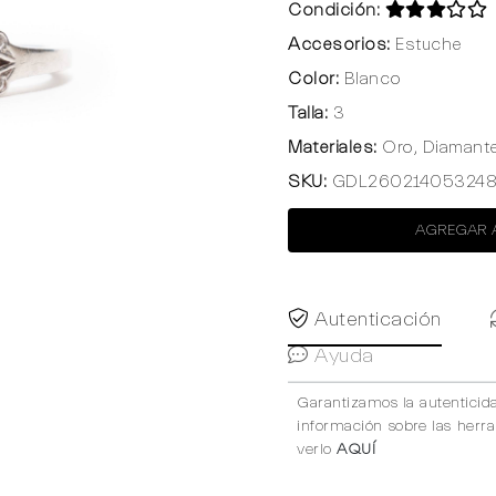
Condición:
Accesorios:
Estuche
Color:
Blanco
Talla:
3
Materiales:
Oro, Diamant
SKU:
GDL26021405324
AGREGAR 
Autenticación
Ayuda
Garantizamos la autenticid
información sobre las herr
verlo
AQUÍ