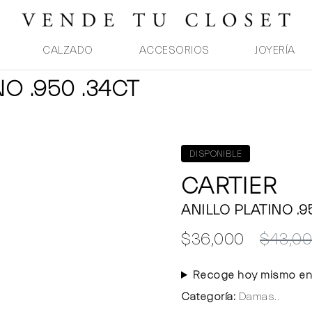
CALZADO
ACCESORIOS
JOYERÍA
NO .950 .34CT
DISPONIBLE
CARTIER
ANILLO PLATINO .9
$36,000
$43,0
Recoge hoy mismo en
Categoría:
Damas..