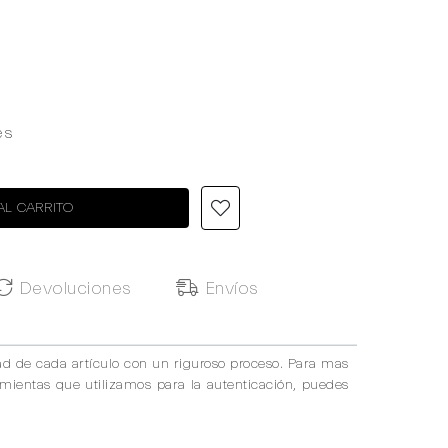
es
8
AL CARRITO
Devoluciones
Envíos
ad de cada artículo con un riguroso proceso. Para mas
amientas que utilizamos para la autenticación, puedes