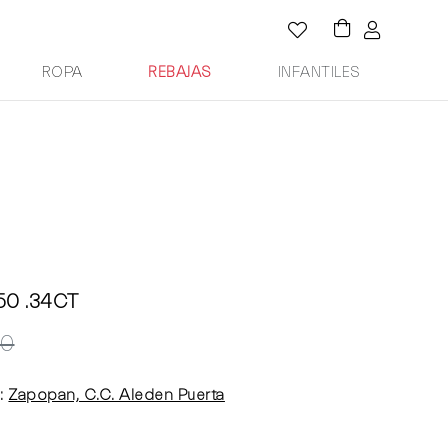
ROPA
REBAJAS
INFANTILES
50 .34CT
00
:
Zapopan, C.C. Aleden Puerta