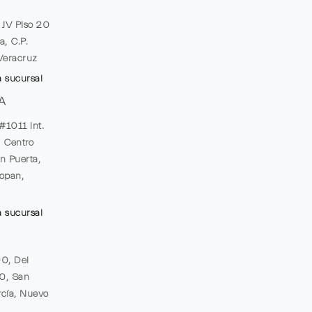
e JV Piso 20
a, C.P.
Veracruz
a sucursal
A
#1011 Int.
, Centro
n Puerta,
opan,
a sucursal
00, Del
20, San
cía, Nuevo