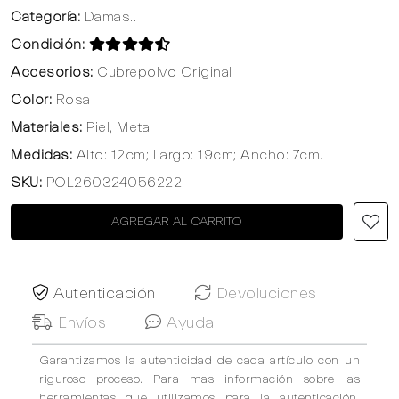
Categoría:
Damas..
Condición:
Accesorios:
Cubrepolvo Original
Color:
Rosa
Materiales:
Piel, Metal
Medidas:
Alto: 12cm; Largo: 19cm; Ancho: 7cm.
SKU:
POL260324056222
AGREGAR AL CARRITO
Autenticación
Devoluciones
Envíos
Ayuda
Garantizamos la autenticidad de cada artículo con un
riguroso proceso. Para mas información sobre las
herramientas que utilizamos para la autenticación,